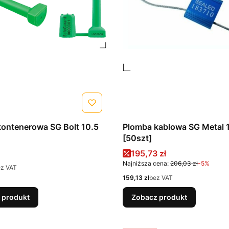
ontenerowa SG Bolt 10.5
Plomba kablowa SG Metal 
[50szt]
Cena promocyjna
195,73 zł
Najniższa cena:
206,03 zł
-5%
ez VAT
Cena
159,13 zł
bez VAT
 produkt
Zobacz produkt