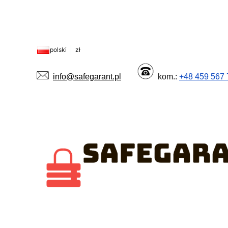
polski
zł
info@safegarant.pl
kom.:
+48 459 567 