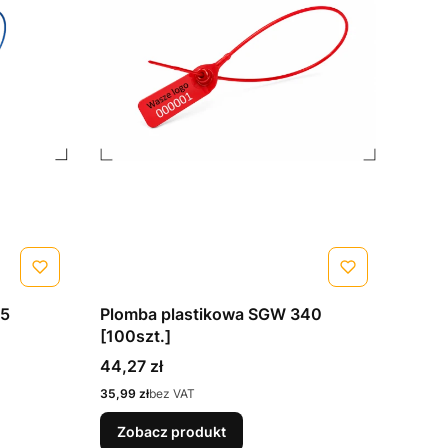
65
Plomba plastikowa SGW 340
[100szt.]
Cena
44,27 zł
Cena
35,99 zł
bez VAT
Zobacz produkt