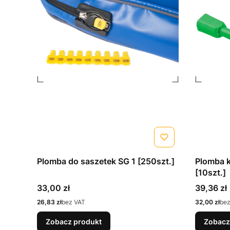
Plomba do saszetek SG 1 [250szt.]
Plomba k
[10szt.]
Cena
Cena
33,00 zł
39,36 zł
Cena
Cena
26,83 zł
bez VAT
32,00 zł
bez
Zobacz produkt
Zobacz