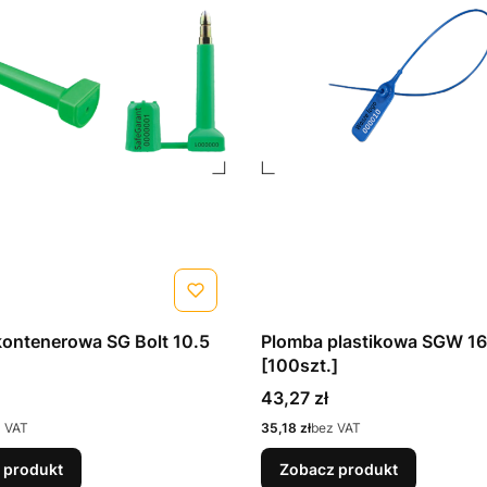
ontenerowa SG Bolt 10.5
Plomba plastikowa SGW 1
[100szt.]
Cena
43,27 zł
Cena
 VAT
35,18 zł
bez VAT
 produkt
Zobacz produkt