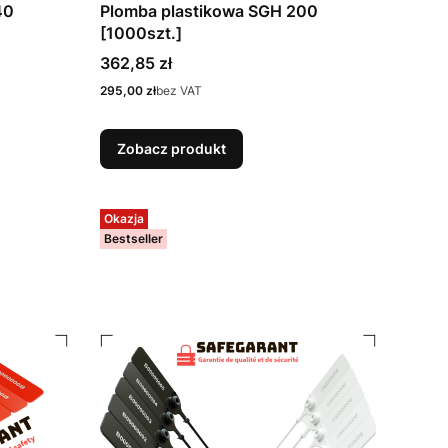
40
Plomba plastikowa SGH 200
[1000szt.]
Cena
362,85 zł
Cena
295,00 zł
bez VAT
Zobacz produkt
Okazja
Bestseller