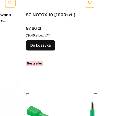
owana
SG NOTOX 10 [1000szt.]
 +
250szt.]
Cena
97,66 zł
Cena
79,40 zł
bez VAT
Do koszyka
Bestseller