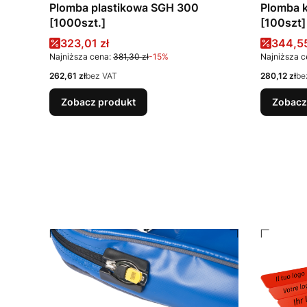
Plomba plastikowa SGH 300
Plomba k
[1000szt.]
[100szt]
Cena promocyjna
Cena 
323,01 zł
344,55
Najniższa cena:
381,30 zł
-15%
Najniższa c
Cena
Cena
262,61 zł
bez VAT
280,12 zł
be
Zobacz produkt
Zobacz