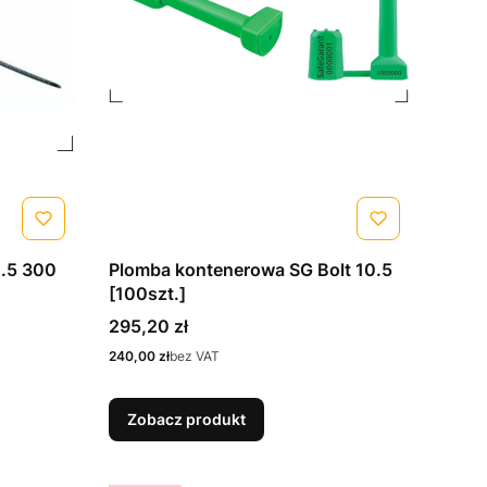
1.5 300
Plomba kontenerowa SG Bolt 10.5
[100szt.]
Cena
295,20 zł
Cena
240,00 zł
bez VAT
Zobacz produkt