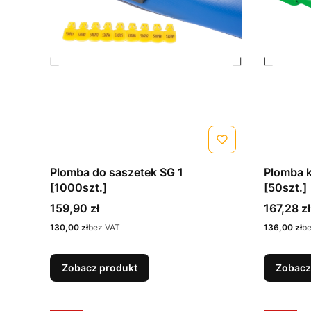
Plomba do saszetek SG 1
Plomba k
[1000szt.]
[50szt.]
Cena
Cena
159,90 zł
167,28 zł
Cena
Cena
130,00 zł
bez VAT
136,00 zł
b
Zobacz produkt
Zobacz