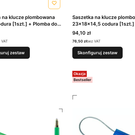
a na klucze plombowana
Saszetka na klucze plomb
dura [1szt.] + Plomba do
23x18x14,5 codura [1szt.]
 SG 1 [250szt.]
Plomba do saszetek SG 1 [
Cena
94,10 zł
Cena
 VAT
76,50 zł
bez VAT
guruj zestaw
Skonfiguruj zestaw
Okazja
Bestseller