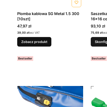
Plomba kablowa SG Metal 1.5 300
Saszetk
[10szt]
16x16 co
saszetek
Cena
Cena
47,97 zł
93,10 zł
Cena
Cena
39,00 zł
bez VAT
75,69 zł
bez
Zobacz produkt
Skonfi
Bestseller
Bestseller