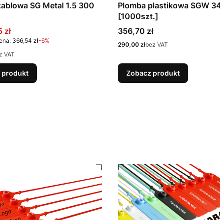
ablowa SG Metal 1.5 300
Plomba plastikowa SGW 3
[1000szt.]
promocyjna
Cena
 zł
356,70 zł
ena:
366,54 zł
-6%
Cena
290,00 zł
bez VAT
z VAT
 produkt
Zobacz produkt