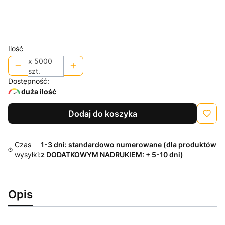
Plik z logo / grafiką do nadruku
Opcjonalne
Ilość
x 5000
szt.
Dostępność:
duża ilość
Dodaj do koszyka
Czas
1-3 dni: standardowo numerowane (dla produktów
wysyłki:
z DODATKOWYM NADRUKIEM: + 5-10 dni)
Opis