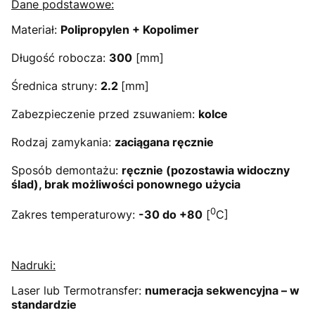
Dane podstawowe:
Materiał:
Polipropylen + Kopolimer
Długość robocza:
300
[mm]
Średnica struny:
2.2
[mm]
Zabezpieczenie przed zsuwaniem:
kolce
Rodzaj zamykania:
zaciągana ręcznie
Sposób demontażu:
ręcznie (pozostawia widoczny
ślad), brak możliwości ponownego użycia
0
Zakres temperaturowy:
-30 do +80
[
C]
Nadruki:
Laser lub Termotransfer:
numeracja sekwencyjna – w
standardzie