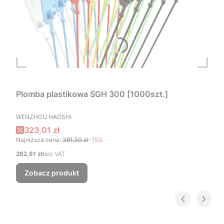
Plomba plastikowa SGH 300 [1000szt.]
PRODUCENT
WENZHOU HAOSHI
Cena promocyjna
323,01 zł
Najniższa cena:
381,30 zł
-15%
Cena
262,61 zł
bez VAT
Zobacz produkt