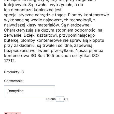
kolejowych. Są trwałe i wytrzymałe, a do
ich demontażu konieczne jest
specjalistyczne narzędzie tnące. Plomby kontenerowe
wykonane są wedle najnowszych technologii, z
najwyższej klasy materiałów. Są nierdzewne.
Charakteryzują się dużym stopniem odporności na
zerwanie. Dzięki kształtowi, przypominającego
butelkę, plomby kontenerowe nie sprawiają kłopotu
przy zakładaniu, są trwałe i solidne, zapewnią
bezpieczeństwo Twoim przesyłkom. Nasza plomba
kontenerowa SG Bolt 10.5 posiada certyfikat ISO
17712.
Produkty:
3
Lista produktów
Sortowanie:
Domyślne
Strona
z 1