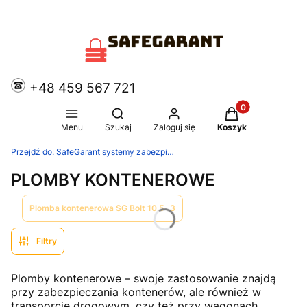
+48 459 567 721
Produkty w koszy
Otwórz wyszukiwarkę
Menu
Szukaj
Zaloguj się
Koszyk
Przejdź do:
SafeGarant systemy zabezpieczające
PLOMBY KONTENEROWE
Plomba kontenerowa SG Bolt 10.5
3
Filtry
Plomby kontenerowe – swoje zastosowanie znajdą
przy zabezpieczania kontenerów, ale również w
transporcie drogowym, czy też przy wagonach