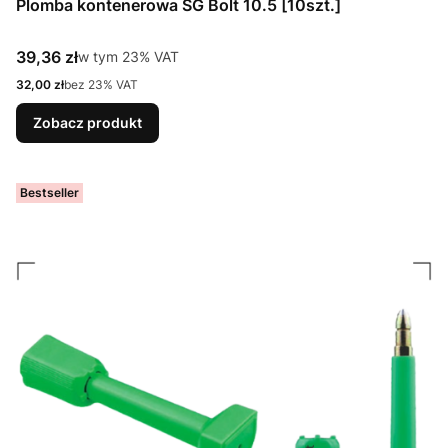
Plomba kontenerowa SG Bolt 10.5 [10szt.]
Cena brutto
39,36 zł
w tym %s VAT
w tym
23%
VAT
Cena netto
32,00 zł
bez 23% VAT
Zobacz produkt
Bestseller