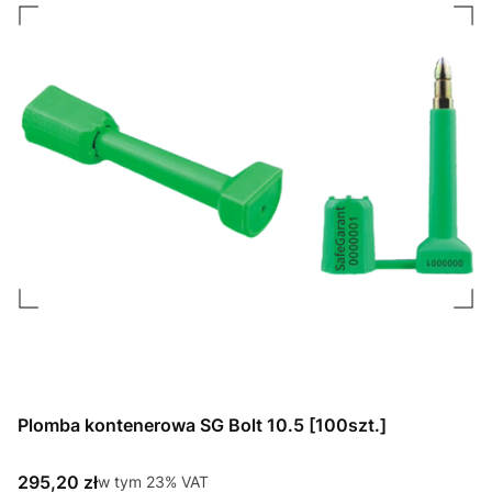
Plomba kontenerowa SG Bolt 10.5 [100szt.]
Cena brutto
295,20 zł
w tym %s VAT
w tym
23%
VAT