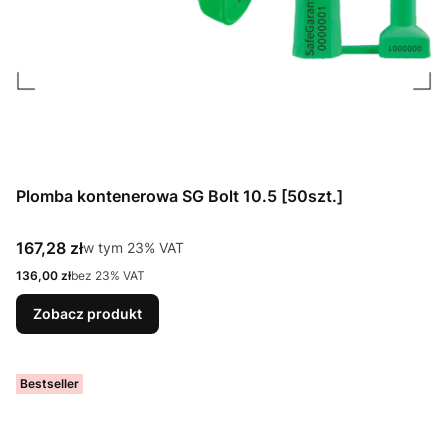
Plomba kontenerowa SG Bolt 10.5 [50szt.]
Cena brutto
167,28 zł
w tym %s VAT
w tym
23%
VAT
Cena netto
136,00 zł
bez 23% VAT
Zobacz produkt
Bestseller