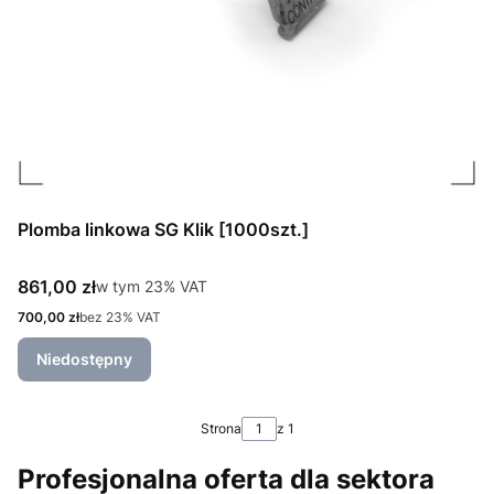
Plomba linkowa SG Klik [1000szt.]
Cena brutto
861,00 zł
w tym %s VAT
w tym
23%
VAT
Cena netto
700,00 zł
bez 23% VAT
Niedostępny
Strona
z 1
Profesjonalna oferta dla sektora