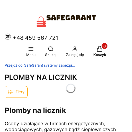
+48 459 567 721
Produkty w koszy
Otwórz wyszukiwarkę
Menu
Szukaj
Zaloguj się
Koszyk
Przejdź do:
SafeGarant systemy zabezpieczające
PLOMBY NA LICZNIK
Filtry
Plomby na licznik
Osoby działające w firmach energetycznych,
wodociągowych, gazowych bądź ciepłowniczych