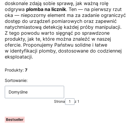
doskonale zdają sobie sprawę, jak ważną rolę
odgrywa
plomba na licznik
. Ten — na pierwszy rzut
oka — niepozorny element ma za zadanie ograniczyć
dostęp do urządzeń pomiarowych oraz zapewnić
natychmiastową detekcję każdej próby manipulacji.
Z tego powodu warto sięgnąć po sprawdzone
produkty, jak te, które można znaleźć w naszej
ofercie. Proponujemy Państwu solidne i łatwe
w identyfikacji plomby, dostosowane do codziennej
eksploatacji.
Produkty:
7
Lista produktów
Sortowanie:
Domyślne
Strona
z 1
Bestseller