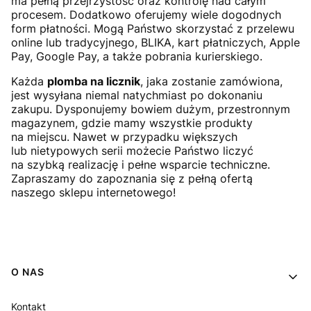
ma pełną przejrzystość oraz kontrolę nad całym
procesem. Dodatkowo oferujemy wiele dogodnych
form płatności. Mogą Państwo skorzystać z przelewu
online lub tradycyjnego, BLIKA, kart płatniczych, Apple
Pay, Google Pay, a także pobrania kurierskiego.
Każda
plomba na licznik
, jaka zostanie zamówiona,
jest wysyłana niemal natychmiast po dokonaniu
zakupu. Dysponujemy bowiem dużym, przestronnym
magazynem, gdzie mamy wszystkie produkty
na miejscu. Nawet w przypadku większych
lub nietypowych serii możecie Państwo liczyć
na szybką realizację i pełne wsparcie techniczne.
Zapraszamy do zapoznania się z pełną ofertą
naszego sklepu internetowego!
Linki w stopce
O NAS
Kontakt