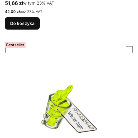
Cena brutto
51,66 zł
w tym %s VAT
w tym
23%
VAT
Cena netto
42,00 zł
bez 23% VAT
Do koszyka
Bestseller