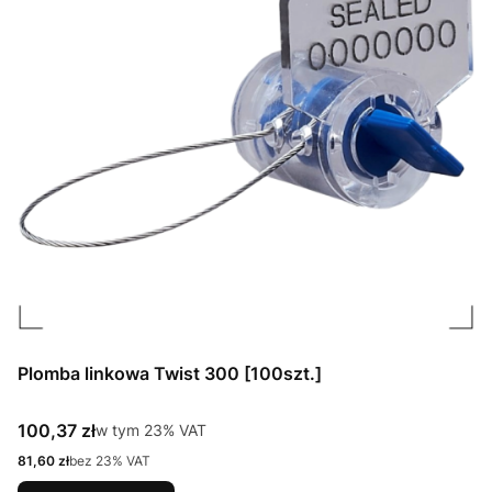
Plomba linkowa Twist 300 [100szt.]
Cena brutto
100,37 zł
w tym %s VAT
w tym
23%
VAT
Cena netto
81,60 zł
bez 23% VAT