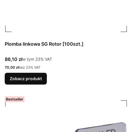
Plomba linkowa SG Rotor [100szt.]
Cena brutto
86,10 zł
w tym %s VAT
w tym
23%
VAT
Cena netto
70,00 zł
bez 23% VAT
Zobacz produkt
Bestseller