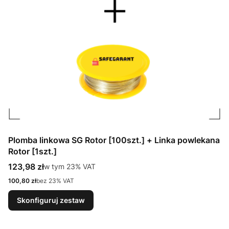
Plomba linkowa SG Rotor [100szt.] + Linka powlekana
Rotor [1szt.]
Cena brutto
123,98 zł
w tym %s VAT
w tym
23%
VAT
Cena netto
100,80 zł
bez 23% VAT
Skonfiguruj zestaw