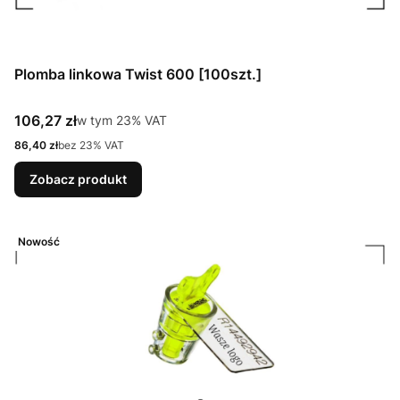
Plomba linkowa Twist 600 [100szt.]
Cena brutto
106,27 zł
w tym %s VAT
w tym
23%
VAT
Cena netto
86,40 zł
bez 23% VAT
Zobacz produkt
Nowość