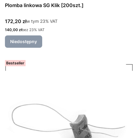
Plomba linkowa SG Klik [200szt.]
Cena brutto
172,20 zł
w tym %s VAT
w tym
23%
VAT
Cena netto
140,00 zł
bez 23% VAT
Niedostępny
Bestseller