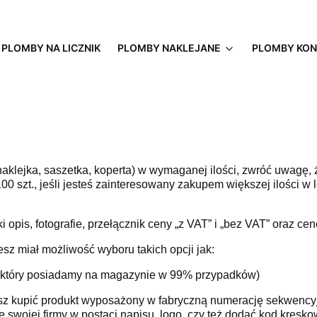
PLOMBY NA LICZNIK
PLOMBY NAKLEJANE
PLOMBY KO
aklejka, saszetka, koperta) w wymaganej ilości, zwróć uwagę, ż
0 szt., jeśli jesteś zainteresowany zakupem większej ilości w 
 opis, fotografie, przełącznik ceny „z VAT” i „bez VAT” oraz ce
esz miał możliwość wyboru takich opcji jak:
ny, który posiadamy na magazynie w 99% przypadków)
esz kupić produkt wyposażony w fabryczną numerację sekwencyj
wojej firmy w postaci napisu, logo, czy też dodać kod kresko