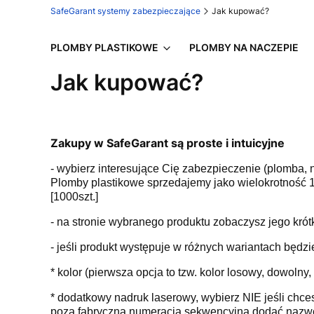
SafeGarant systemy zabezpieczające
Jak kupować?
PLOMBY PLASTIKOWE
PLOMBY NA NACZEPIE
Jak kupować?
Zakupy w
SafeGarant
są proste i intuicyjne
- wybierz interesujące Cię zabezpieczenie (plomba, n
Plomby plastikowe sprzedajemy jako wielokrotność 10
[1000szt.]
- na stronie wybranego produktu zobaczysz jego krótki
- jeśli produkt występuje w różnych wariantach będzi
* kolor (pierwsza opcja to tzw. kolor losowy, dowol
* dodatkowy nadruk laserowy, wybierz NIE jeśli chc
poza fabryczną numeracją sekwencyjną dodać nazwę s