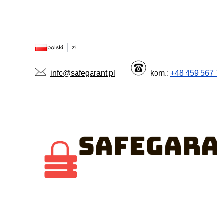
polski
zł
info@safegarant.pl
kom.:
+48 459 567 