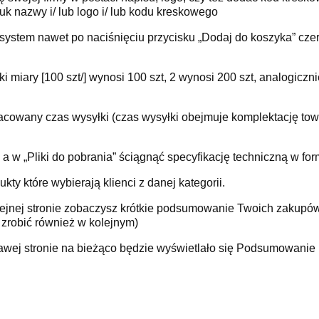
uk nazwy i/ lub logo i/ lub kodu kreskowego
system nawet po naciśnięciu przycisku „Dodaj do koszyka” czer
ki miary [100 szt/] wynosi 100 szt, 2 wynosi 200 szt, analogiczni
zacowany czas wysyłki (czas wysyłki obejmuje komplektację to
 a w „Pliki do pobrania” ściągnąć specyfikację techniczną w f
kty które wybierają klienci z danej kategorii.
olejnej stronie zobaczysz krótkie podsumowanie Twoich zakupów
 zrobić również w kolejnym)
prawej stronie na bieżąco będzie wyświetlało się Podsumowanie