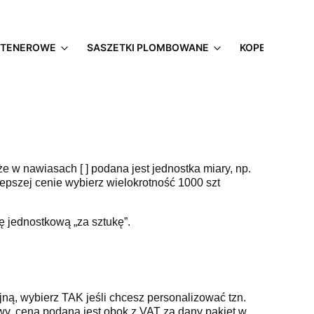
NTENEROWE
SASZETKI PLOMBOWANE
KOPERTY BEZP
e w nawiasach [ ] podana jest jednostka miary, np.
lepszej cenie wybierz wielokrotność 1000 szt
nę jednostkową „za sztukę”.
ną, wybierz TAK jeśli chcesz personalizować tzn.
wy, cena podana jest obok z VAT za dany pakiet w